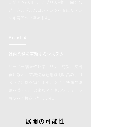
ジ動画への加工、アプリの制作・開発な
ど、さまざまなコンテンツを幅広くデジ
タル展開へと導きます。
Point 4
社内業務を革新するシステム
サーバー構築やセキュリティ対策、文書
管理など、業務効率を飛躍的に高め、コ
ストや無駄を省きます。安全で快適な環
境を整える、最適なデジタルソリューシ
ョンをご提案いたします。
展開の可能性