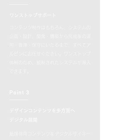
ワンストップサポート
コンテンツ制作はもちろん、システムの
企画・設計、開発・構築から完成後の運
用・管理・保守にいたるまで、すべてア
ルピンにお任せください。ワンストップ
体制のため、統制されたシステムが導入
できます。
Point 3
デザインコンテンツを多方面へ
デジタル展開
紙媒体用コンテンツをデジタルサイネー